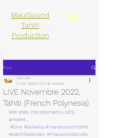
MauiSound
Tahiti
Production
Post
tumu56
2 nov. 2022
1 min de lecture
LIVE Novembre 2022,
Tahiti (French Polynesia)
Voili Voilo, nos premiers LIVES 
arrivent....
#love
#jackeita
#manasystemtahiti
#patricklalandec
#mauisoundstudio