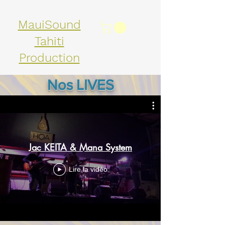
MauiSound
Tahiti
Production
Nos LIVES
Jac KEITA & Mana System
Lire la vidéo